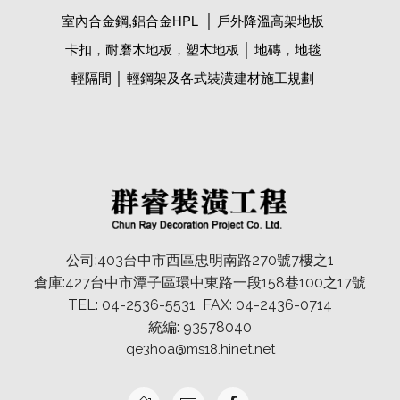
室內合金鋼,鋁合金HPL │ 戶外降溫高架地板
卡扣，耐磨木地板，塑木地板 │ 地磚，地毯
輕隔間 │ 輕鋼架及各式裝潢建材施工規劃
公司:403台中市西區忠明南路270號7樓之1
倉庫:427台中市潭子區環中東路一段158巷100之17號
TEL: 04-2536-5531 FAX: 04-2436-0714
統編: 93578040
qe3hoa@ms18.hinet.net